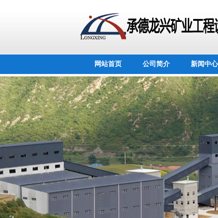
网站首页
公司简介
新闻中心