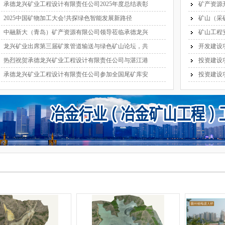
承德龙兴矿业工程设计有限责任公司2025年度总结表彰
矿产资源
2025中国矿物加工大会!共探绿色智能发展新路径
矿山（采
中融新大（青岛）矿产资源有限公司领导莅临承德龙兴
矿山工程
龙兴矿业出席第三届矿浆管道输送与绿色矿山论坛，共
开发建设
热烈祝贺承德龙兴矿业工程设计有限责任公司与湛江港
投资建设
承德龙兴矿业工程设计有限责任公司参加全国尾矿库安
投资建设