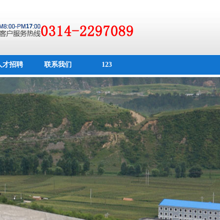
人才招聘
联系我们
123