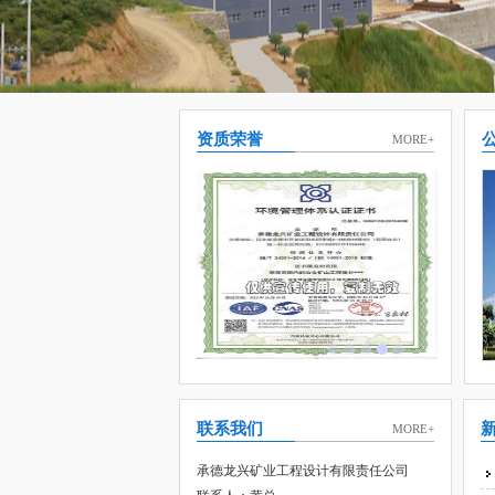
资质荣誉
MORE+
联系我们
MORE+
承德龙兴矿业工程设计有限责任公司