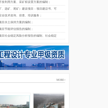
开发利用方案、采矿权设置方案的编制；
矿、选矿、尾矿）建设项目：项目建议书、可
安全技术咨询、排查、培训服务；
项目水土保持方案的编制；
项目节能评估报告的编制；
项目社会稳定风险分析报告的编制、社会稳定
MORE+